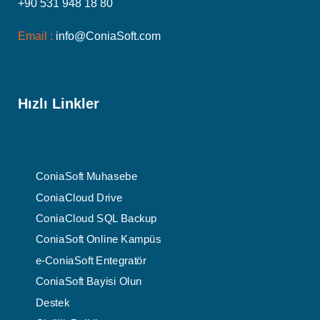
+90 531 948 18 80
Email :
info@ConiaSoft.com
Hızlı Linkler
ConiaSoft Muhasebe
ConiaCloud Drive
ConiaCloud SQL Backup
ConiaSoft Online Kampüs
e-ConiaSoft Entegratör
ConiaSoft Bayisi Olun
Destek