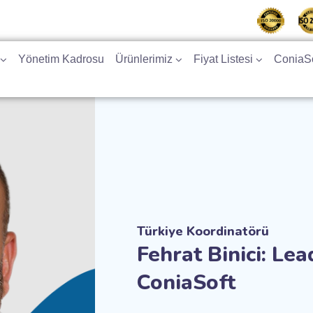
Yönetim Kadrosu
Ürünlerimiz
Fiyat Listesi
ConiaSo
Türkiye Koordinatörü
Fehrat Binici: Le
ConiaSoft