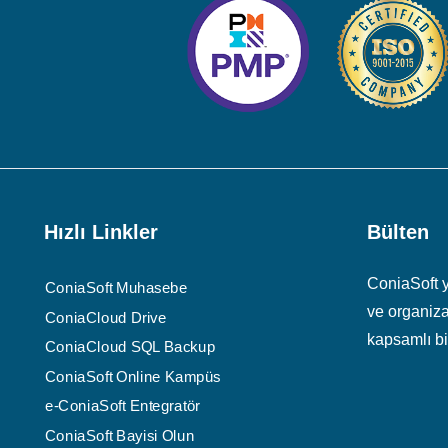
Hızlı Linkler
Bülten
ConiaSoft ya
ConiaSoft Muhasebe
ve organiza
ConiaCloud Drive
kapsamlı bir
ConiaCloud SQL Backup
ConiaSoft Online Kampüs
e-ConiaSoft Entegratör
ConiaSoft Bayisi Olun