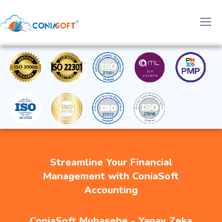
Streamline Your Financial
Management with ConiaSoft
Accounting
ConiaSoft Muhasebe - Yapay Zeka