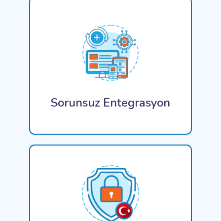
Entegratör ve özel kodlama hizmetleri gibi
çözümlerimiz, mevcut sistemlerde sorunsuz bir
entegre ile kesintileri en aza indirecek ve
üretkenliği en üst düzeye çıkaracak şekilde
tasarlanmıştır.
Sorunsuz Entegrasyon
Gelişmiş şifreleme ve diğer koruyucu önlemlerle
verilerinizin güvenliğini ön planda tutuyoruz ve
bilgilerinizin yetkisiz erişime karşı güvende
olduğundan emin oluyoruz. ConiaSoft'un Cloud
Drive'ı, yerel uyumluluk ve veri egemenliğine
güçlü bir şekilde odaklanarak tasarlanmıştır ve