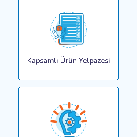
ConiaSoft, Muhasebe ve eEntegratör'den Bulut
Depolama ve Sunucu Barındırmaya kadar geniş
bir yelpazede yazılım çözümleri sunarak tüm BT
ihtiyaçlarının tek bir çatı altında kullanıcılarına
sorunsuz ve sonsuz hizmet sunması.
Kapsamlı Ürün Yelpazesi
Yetenekli, tecrübeli ve üst düzey
profesyonellerden oluşan ekibimiz çeşitli
sektörlere özel BT çözümleri geliştirme ve
uygulama konusunda güvenilir ve etkili