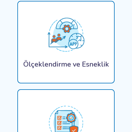
ConiaSoft CS ServerSpace'deki esnek
faturalama seçeneklerinden yazılım
çözümlerimizdeki özelleştirilebilir özelliklere
kadar ConiaSoft, iş ihtiyaçlarınızla birlikte
büyümek için ölçeklenebilirlik ve esneklik
sunmaktadır.
Ölçeklendirme ve Esneklik
ConiaSoft Çözümleri, KVKK ve GDPR gibi
düzenleyici gerekliliklere uyumu sağlamak,