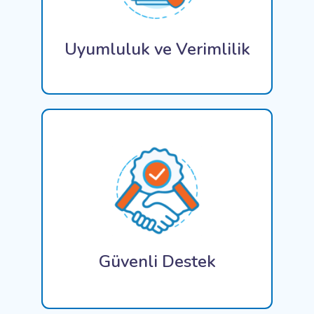
operasyonları kolaylaştırmak ve genel verimliliği
artırmak için tasarlanmıştır.
Uyumluluk ve Verimlilik
ConiaSoft Ticketing Sistemi, kullanıcıların
sorunlarını zamanında çözülmesini, müşteri
memnuniyetinin artırılmasını ve operasyonel
sürekliliğin sağlanmasını garanti eden, kullanımı
ve entegrasyonu kolay, estetik bir arayüze sahip
ve sağlam bir destek mekanizmasını hizmetine
sunmaktadır.
Güvenli Destek