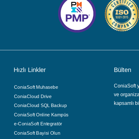
Hızlı Linkler
Bülten
ConiaSoft ya
ConiaSoft Muhasebe
ve organiza
ConiaCloud Drive
kapsamlı bir
ConiaCloud SQL Backup
ConiaSoft Online Kampüs
e-ConiaSoft Entegratör
ConiaSoft Bayisi Olun