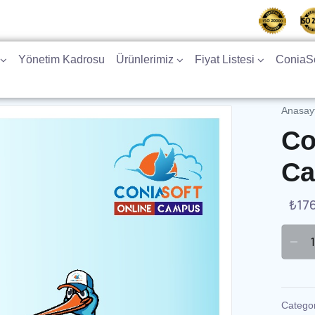
Yönetim Kadrosu
Ürünlerimiz
Fiyat Listesi
ConiaSo
Anasay
Co
Ca
₺
17
Catego