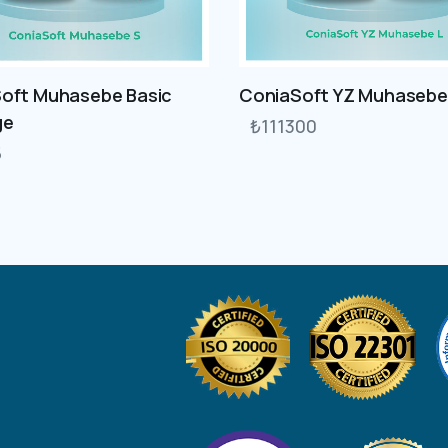
oft Muhasebe Basic
ConiaSoft YZ Muhasebe
ge
₺
111300
5