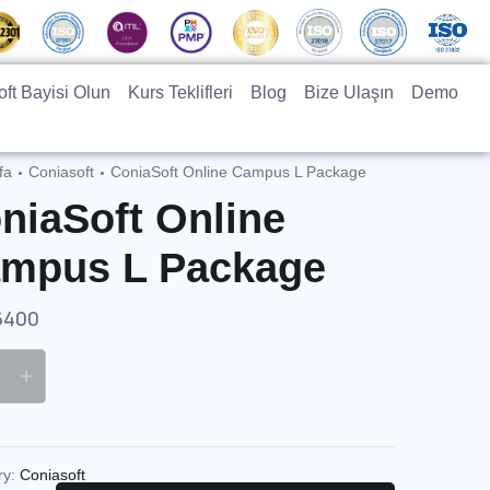
ft Bayisi Olun
Kurs Teklifleri
Blog
Bize Ulaşın
Demo
fa
Coniasoft
ConiaSoft Online Campus L Package
niaSoft Online
mpus L Package
6400
ry:
Coniasoft