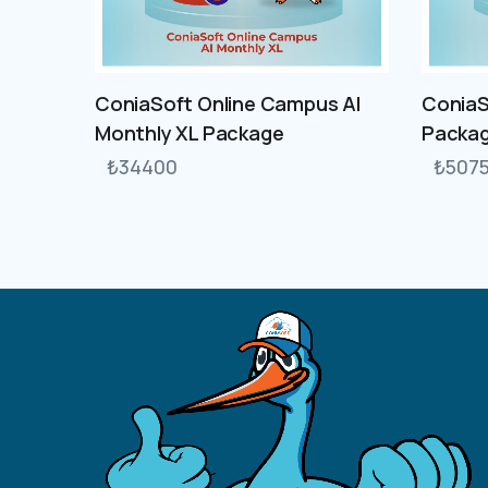
ConiaSoft Online Campus AI
ConiaS
Monthly XL Package
Packa
₺
34400
₺
507