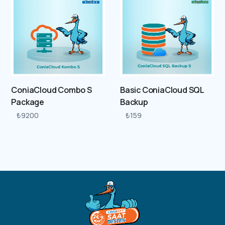
ConiaCloud Combo S
Basic ConiaCloud SQL
Package
Backup
₺
9200
₺
159