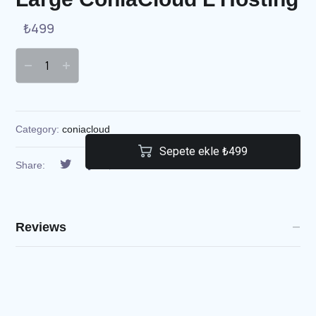
₺
499
Category:
coniacloud
Sepete ekle ₺499
Share:
Reviews