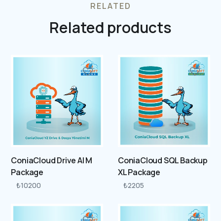
RELATED
Related products
ConiaCloud Drive AI M
ConiaCloud SQL Backup
Package
XL Package
₺
10200
₺
2205