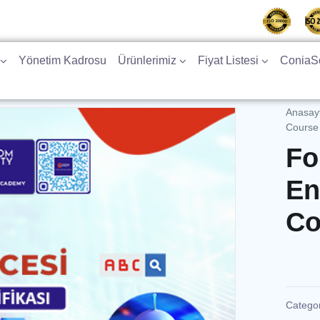
Yönetim Kadrosu
Ürünlerimiz
Fiyat Listesi
ConiaSo
Anasay
Course
Fo
En
Co
Catego