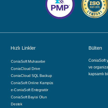
Hızlı Linkler
Bülten
ConiaSoft ya
ConiaSoft Muhasebe
ve organiza
ConiaCloud Drive
kapsamlı bir
ConiaCloud SQL Backup
ConiaSoft Online Kampüs
e-ConiaSoft Entegratör
ConiaSoft Bayisi Olun
Destek