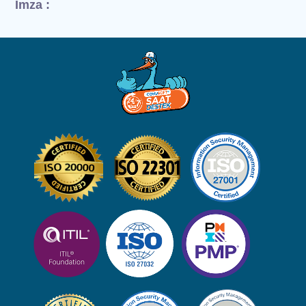
İmza :