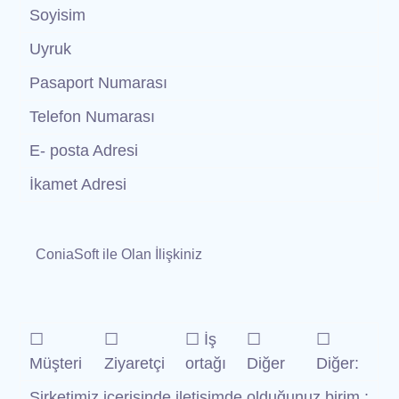
Soyisim
Uyruk
Pasaport Numarası
Telefon Numarası
E- posta Adresi
İkamet Adresi
ConiaSoft ile Olan İlişkiniz
☐
☐
☐ İş
☐
☐
Müşteri
Ziyaretçi
ortağı
Diğer
Diğer:
Şirketimiz içerisinde iletişimde olduğunuz birim :